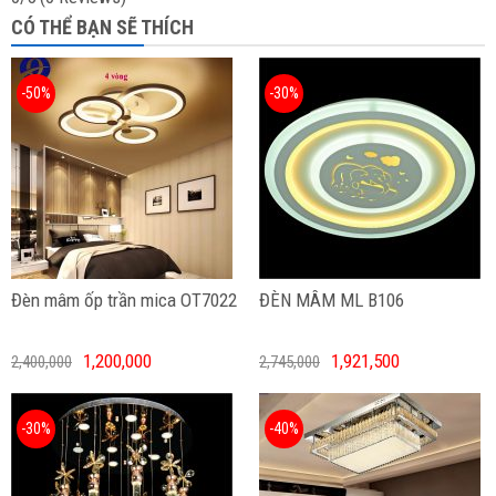
CÓ THỂ BẠN SẼ THÍCH
-50%
-30%
Đèn mâm ốp trần mica OT7022
ĐÈN MÂM ML B106
1,200,000
1,921,500
2,400,000
2,745,000
-30%
-40%