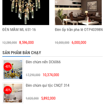
ĐÈN MÂM ML 651-16
Đèn ốp trần pha lê OTP40398N
8,596,000
6,000,000
12,280,000
10,000,000
SẢN PHẨM BÁN CHẠY
Đèn chùm nến DC6066
-40%
10,374,000
17,290,000
Đèn chùm quí tộc CNQT 314
-40%
5,892,000
9,820,000