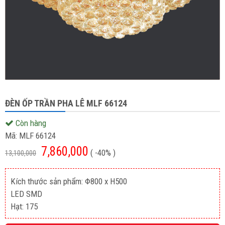
ĐÈN ỐP TRẦN PHA LÊ MLF 66124
Còn hàng
Mã:
MLF 66124
7,860,000
( -40% )
13,100,000
Kích thước sản phẩm: Φ800 x H500
LED SMD
Hạt: 175