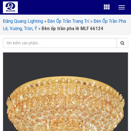
Đăng Quang Lighting
»
Đèn Ốp Trần Trang Trí
»
Đèn Ốp Trần Pha
Lê, Vuông, Tròn, Ý
»
Đèn ốp trần pha lê MLF 66124