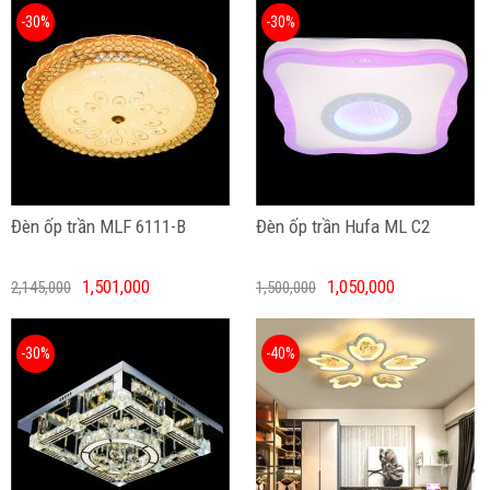
-30%
-30%
Đèn ốp trần MLF 6111-B
Đèn ốp trần Hufa ML C2
1,501,000
1,050,000
2,145,000
1,500,000
-30%
-40%