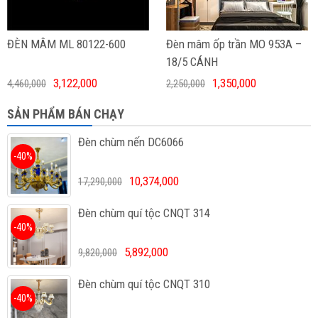
ĐÈN MÂM ML 80122-600
Đèn mâm ốp trần MO 953A –
18/5 CÁNH
3,122,000
1,350,000
4,460,000
2,250,000
SẢN PHẨM BÁN CHẠY
Đèn chùm nến DC6066
-40%
10,374,000
17,290,000
Đèn chùm quí tộc CNQT 314
-40%
5,892,000
9,820,000
Đèn chùm quí tộc CNQT 310
-40%