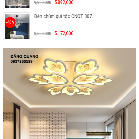
5,892,000
9,820,000
Đèn chùm quí tộc CNQT 307
-40%
5,172,000
8,620,000