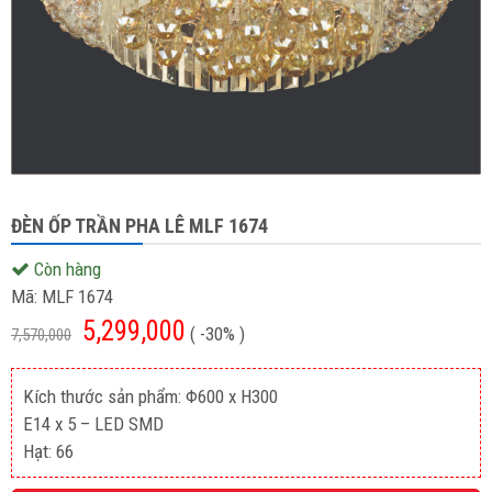
ĐÈN ỐP TRẦN PHA LÊ MLF 1674
Còn hàng
Mã:
MLF 1674
5,299,000
( -30% )
7,570,000
Kích thước sản phẩm: Φ600 x H300
E14 x 5 – LED SMD
Hạt: 66