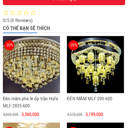
0/5
(0 Reviews)
CÓ THỂ BẠN SẼ THÍCH
-30%
-30%
Đèn mâm pha lê ốp trần Hufa
ĐÈN MÂM MLF 290-600
MLF 2935-600
3,360,000
3,199,000
4,800,000
4,570,000