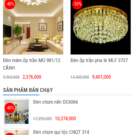
-40%
-30%
Đèn mâm ốp trần MO 981/12
Đèn ốp trần pha lê MLF 3737
CÁNH
2,376,000
9,401,000
3,960,000
13,430,000
SẢN PHẨM BÁN CHẠY
Đèn chùm nến DC6066
-40%
10,374,000
17,290,000
Đèn chùm quí tộc CNQT 314