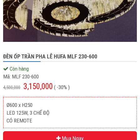
ĐÈN ỐP TRẦN PHA LÊ HUFA MLF 230-600
Còn hàng
Mã:
MLF 230-600
3,150,000
( -30% )
4,500,000
Ø600 x H250
LED 125W, 3 CHẾ ĐỘ
CÓ REMOTE
Mua Ngay