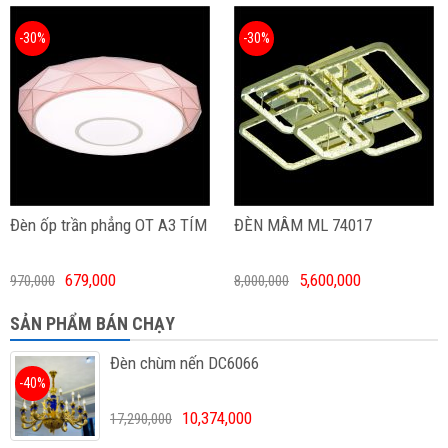
-30%
-30%
Đèn ốp trần phẳng OT A3 TÍM
ĐÈN MÂM ML 74017
679,000
5,600,000
970,000
8,000,000
SẢN PHẨM BÁN CHẠY
Đèn chùm nến DC6066
-40%
10,374,000
17,290,000