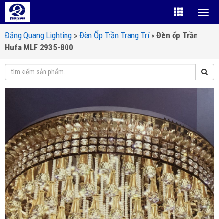
Đăng Quang Lighting
»
Đèn Ốp Trần Trang Trí
»
Đèn ốp Trần
Hufa MLF 2935-800