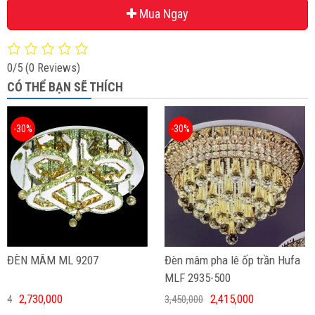
Mua Ngay
0/5
(0 Reviews)
CÓ THỂ BẠN SẼ THÍCH
-30%
-30%
ĐÈN MÂM ML 9207
Đèn mâm pha lê ốp trần Hufa
MLF 2935-500
2,730,000
2,415,000
4
3,450,000