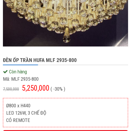
ĐÈN ỐP TRẦN HUFA MLF 2935-800
Còn hàng
Mã:
MLF 2935-800
5,250,000
( -30% )
7,500,000
Ø800 x H440
LED 126W, 3 CHẾ ĐỘ
CÓ REMOTE