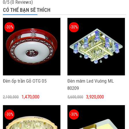
0/5
(0 Reviews)
CÓ THỂ BẠN SẼ THÍCH
-30%
-30%
Đèn ốp trần Gỗ OTG 05
Đèn mâm Led Vuông ML
80209
1,470,000
3,920,000
2,100,000
5,600,000
-30%
-30%