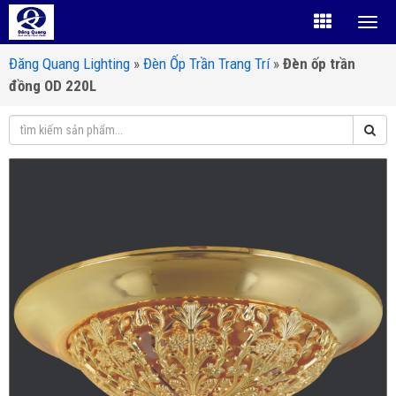
Đăng Quang Lighting
»
Đèn Ốp Trần Trang Trí
»
Đèn ốp trần
đồng OD 220L