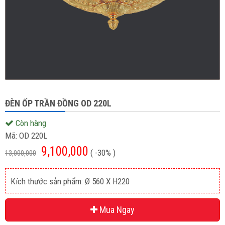
ĐÈN ỐP TRẦN ĐỒNG OD 220L
Còn hàng
Mã:
OD 220L
9,100,000
( -30% )
13,000,000
Kích thước sản phẩm: Ø 560 X H220
Mua Ngay