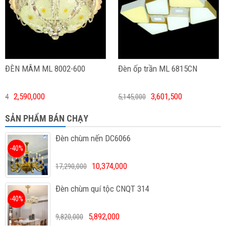
ĐÈN MÂM ML 8002-600
Đèn ốp trần ML 6815CN
2,590,000
3,601,500
4
5,145,000
SẢN PHẨM BÁN CHẠY
Đèn chùm nến DC6066
-40%
10,374,000
17,290,000
Đèn chùm quí tộc CNQT 314
-40%
5,892,000
9,820,000