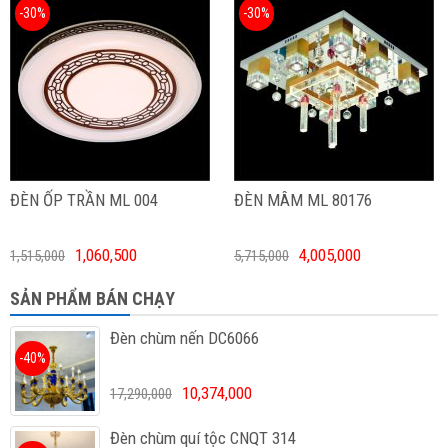
-30%
-30%
ĐÈN ỐP TRẦN ML 004
ĐÈN MÂM ML 80176
1,060,500
4,005,000
1,515,000
5,715,000
SẢN PHẨM BÁN CHẠY
Đèn chùm nến DC6066
-40%
10,374,000
17,290,000
Đèn chùm quí tộc CNQT 314