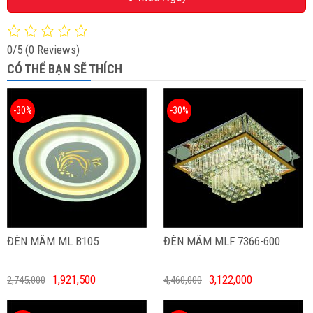
0/5
(0 Reviews)
CÓ THỂ BẠN SẼ THÍCH
-30%
-30%
ĐÈN MÂM ML B105
ĐÈN MÂM MLF 7366-600
1,921,500
3,122,000
2,745,000
4,460,000