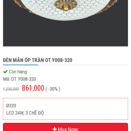
ĐÈN MÂN ỐP TRẦN OT Y008-320
Còn hàng
Mã:
OT Y008-320
861,000
( -30% )
1,230,000
Ø320
LED 24W, 3 CHẾ ĐỘ
Mua Ngay