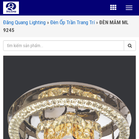
Đăng Quang Lighting
»
Đèn Ốp Trần Trang Trí
»
ĐÈN MÂM ML
9245