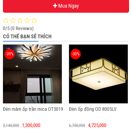
Mua Ngay
0/5
(0 Reviews)
CÓ THỂ BẠN SẼ THÍCH
-39%
-30%
Đèn mâm ốp trần mica OT5019
Đèn ốp đồng OD 8005LV
1,300,000
4,725,000
2,143,000
6,750,000