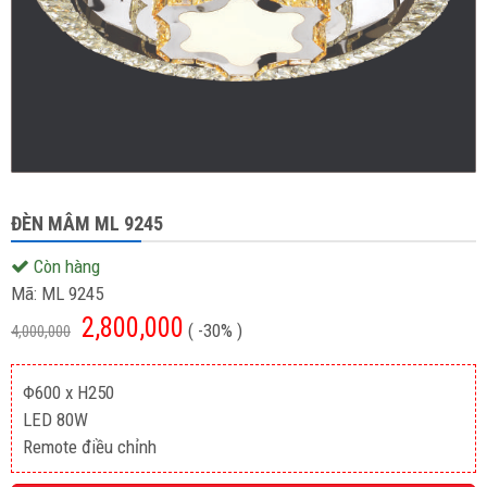
ĐÈN MÂM ML 9245
Còn hàng
Mã:
ML 9245
2,800,000
( -30% )
4,000,000
Φ600 x H250
LED 80W
Remote điều chỉnh