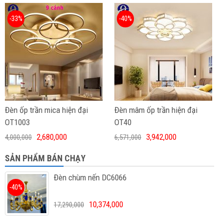
-33%
-40%
Đèn ốp trần mica hiện đại
Đèn mâm ốp trần hiện đại
OT1003
OT40
2,680,000
3,942,000
4,000,000
6,571,000
SẢN PHẨM BÁN CHẠY
Đèn chùm nến DC6066
-40%
10,374,000
17,290,000