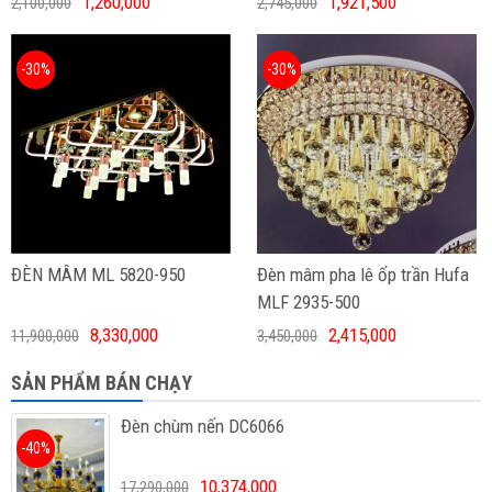
1,260,000
1,921,500
2,100,000
2,745,000
-30%
-30%
ĐÈN MÂM ML 5820-950
Đèn mâm pha lê ốp trần Hufa
MLF 2935-500
8,330,000
2,415,000
11,900,000
3,450,000
SẢN PHẨM BÁN CHẠY
Đèn chùm nến DC6066
-40%
10,374,000
17,290,000