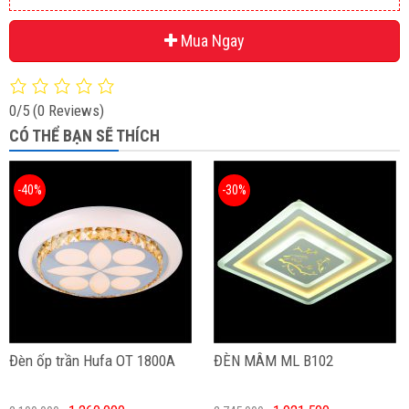
Mua Ngay
0/5
(0 Reviews)
CÓ THỂ BẠN SẼ THÍCH
-40%
-30%
Đèn ốp trần Hufa OT 1800A
ĐÈN MÂM ML B102