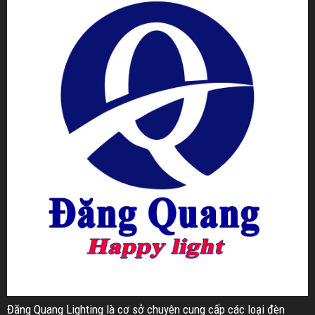
Đăng Quang Lighting là cơ sở chuyên cung cấp các loại đèn