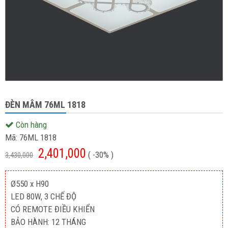
ĐÈN MÂM 76ML 1818
Còn hàng
Mã:
76ML 1818
2,401,000
( -30% )
3,430,000
Ø550 x H90
LED 80W, 3 CHẾ ĐỘ
CÓ REMOTE ĐIỀU KHIỂN
BẢO HÀNH: 12 THÁNG