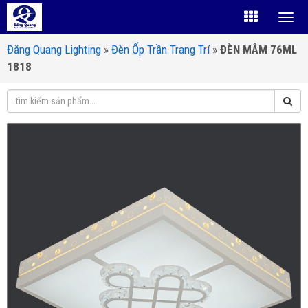
Đăng Quang Lighting
»
Đèn Ốp Trần Trang Trí
»
ĐÈN MÂM 76ML
1818