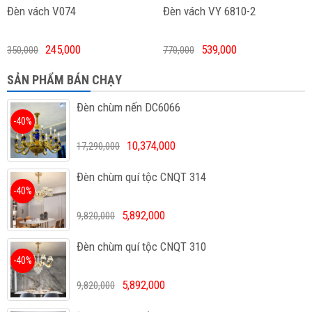
Đèn vách V074
Đèn vách VY 6810-2
245,000
539,000
350,000
770,000
SẢN PHẨM BÁN CHẠY
Đèn chùm nến DC6066
-40%
10,374,000
17,290,000
Đèn chùm quí tộc CNQT 314
-40%
5,892,000
9,820,000
Đèn chùm quí tộc CNQT 310
-40%
5,892,000
9,820,000