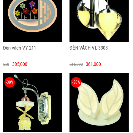
Đèn vách VY 211
ĐÈN VÁCH VL 3303
385,000
361,000
550
515,000
-30%
-30%