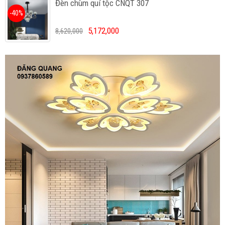
Đèn chùm quí tộc CNQT 307
-40%
5,172,000
8,620,000