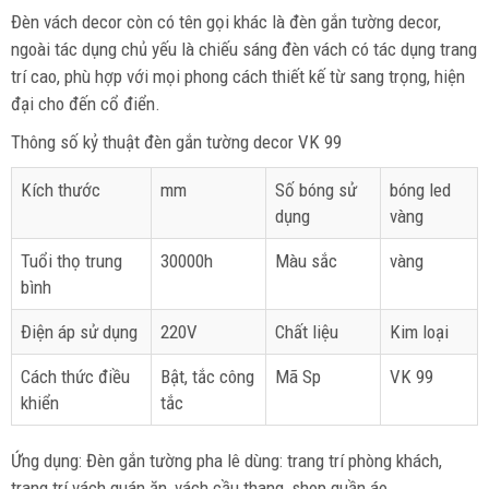
Đèn vách decor còn có tên gọi khác là đèn gắn tường decor,
ngoài tác dụng chủ yếu là chiếu sáng đèn vách có tác dụng trang
trí cao, phù hợp với mọi phong cách thiết kế từ sang trọng, hiện
đại cho đến cổ điển.
Thông số kỷ thuật đèn gắn tường decor VK 99
Kích thước
mm
Số bóng sử
bóng led
dụng
vàng
Tuổi thọ trung
30000h
Màu sắc
vàng
bình
Điện áp sử dụng
220V
Chất liệu
Kim loại
Cách thức điều
Bật, tắc công
Mã Sp
VK 99
khiển
tắc
Ứng dụng: Đèn gắn tường pha lê dùng: trang trí phòng khách,
trang trí vách quán ăn, vách cầu thang, shop quần áo….