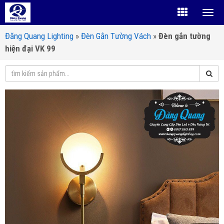
Đăng Quang Lighting
»
Đèn Gắn Tường Vách
»
Đèn gắn tường
hiện đại VK 99