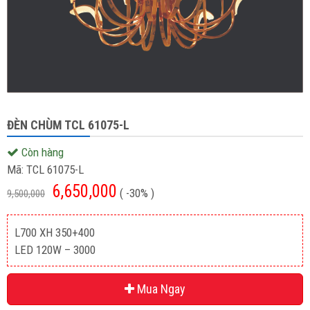
ĐÈN CHÙM TCL 61075-L
Còn hàng
Mã:
TCL 61075-L
6,650,000
( -30% )
9,500,000
L700 XH 350+400
LED 120W – 3000
Mua Ngay