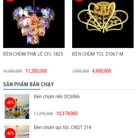
ĐÈN CHÙM PHA LÊ CFL 1825
ĐÈN CHÙM TCL 21067-M
11,200,000
4,900,000
16,000,000
7,000,000
SẢN PHẨM BÁN CHẠY
Đèn chùm nến DC6066
-40%
10,374,000
17,290,000
Đèn chùm quí tộc CNQT 314
-40%