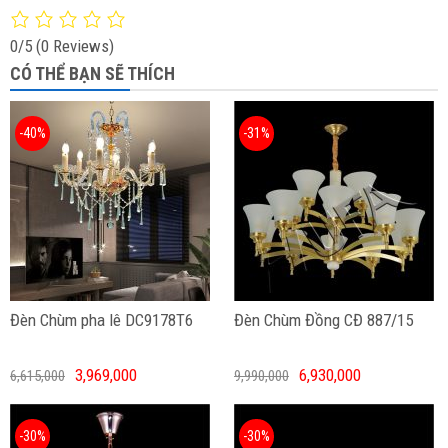
0/5
(0 Reviews)
CÓ THỂ BẠN SẼ THÍCH
-40%
-31%
Đèn Chùm pha lê DC9178T6
Đèn Chùm Đồng CĐ 887/15
3,969,000
6,930,000
6,615,000
9,990,000
-30%
-30%