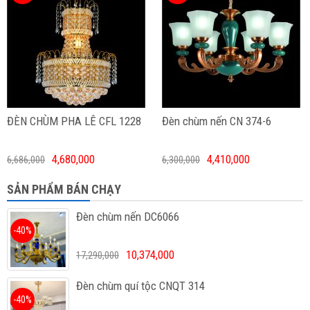
ĐÈN CHÙM PHA LÊ CFL 1228
Đèn chùm nến CN 374-6
4,680,000
4,410,000
6,686,000
6,300,000
SẢN PHẨM BÁN CHẠY
Đèn chùm nến DC6066
-40%
10,374,000
17,290,000
Đèn chùm quí tộc CNQT 314
-40%