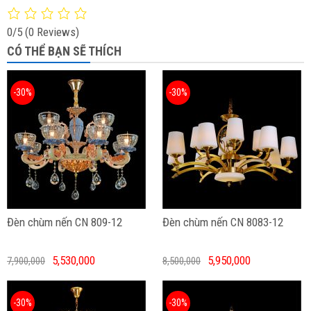
0/5
(0 Reviews)
CÓ THỂ BẠN SẼ THÍCH
-30%
-30%
Đèn chùm nến CN 809-12
Đèn chùm nến CN 8083-12
5,530,000
5,950,000
7,900,000
8,500,000
-30%
-30%