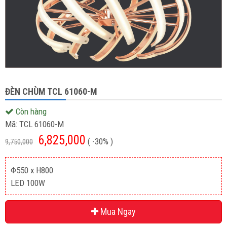
ĐÈN CHÙM TCL 61060-M
Còn hàng
Mã:
TCL 61060-M
6,825,000
( -30% )
9,750,000
Φ550 x H800
LED 100W
Mua Ngay