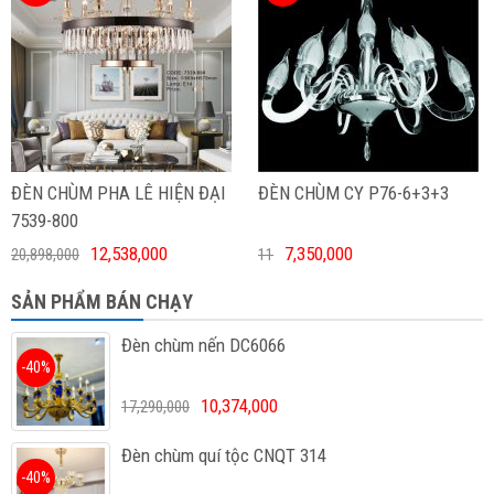
ĐÈN CHÙM PHA LÊ HIỆN ĐẠI
ĐÈN CHÙM CY P76-6+3+3
7539-800
12,538,000
7,350,000
20,898,000
11
SẢN PHẨM BÁN CHẠY
Đèn chùm nến DC6066
-40%
10,374,000
17,290,000
Đèn chùm quí tộc CNQT 314
-40%