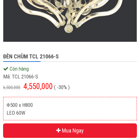
ĐÈN CHÙM TCL 21066-S
Còn hàng
Mã:
TCL 21066-S
4,550,000
( -30% )
6,500,000
Φ500 x H800
LED 60W
Mua Ngay