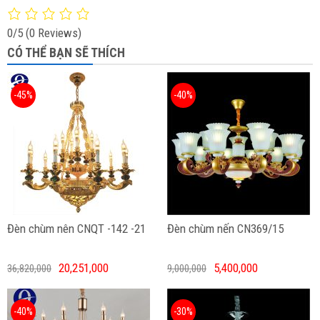
0/5
(0 Reviews)
CÓ THỂ BẠN SẼ THÍCH
-45%
-40%
Đèn chùm nên CNQT -142 -21
Đèn chùm nến CN369/15
20,251,000
5,400,000
36,820,000
9,000,000
-40%
-30%