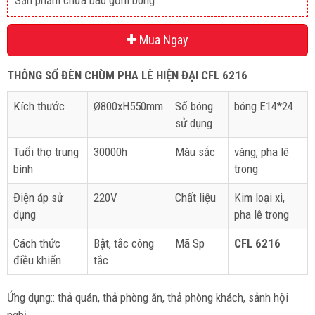
Sản phẩm chưa bao gồm bóng
Mua Ngay
THÔNG SỐ ĐÈN CHÙM PHA LÊ HIỆN ĐẠI CFL 6216
Kích thước
Ø800xH550mm
Số bóng
bóng E14*24
sử dụng
Tuổi thọ trung
30000h
Màu sắc
vàng, pha lê
bình
trong
Điện áp sử
220V
Chất liệu
Kim loại xi,
dụng
pha lê trong
Cách thức
Bật, tắc công
Mã Sp
CFL 6216
điều khiển
tắc
Ứng dụng:: thả quán, thả phòng ăn, thả phòng khách, sảnh hội