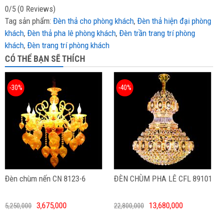
0/5
(0 Reviews)
Tag sản phẩm:
Đèn thả cho phòng khách
,
Đèn thả hiện đại phòng
khách
,
Đèn thả pha lê phòng khách
,
Đèn trần trang trí phòng
khách
,
Đèn trang trí phòng khách
CÓ THỂ BẠN SẼ THÍCH
-30%
-40%
Đèn chùm nến CN 8123-6
ĐÈN CHÙM PHA LÊ CFL 89101
3,675,000
13,680,000
5,250,000
22,800,000