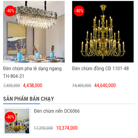
-40%
-40%
Đèn chùm pha lê dạng ngang
Đèn chùm đồng CĐ 1101-48
TH-804-21
4,458,000
44,640,000
7,430,000
74,400,000
SẢN PHẨM BÁN CHẠY
Đèn chùm nến DC6066
-40%
10,374,000
17,290,000