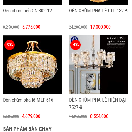
Đèn chùm nến CN 802-12
ĐÈN CHÙM PHA LÊ CFL 13279
5,775,000
17,000,000
8,250,000
24,286,000
-30%
-40%
Đèn chùm pha lê MLF 616
ĐÈN CHÙM PHA LÊ HIỆN ĐẠI
7527-8
4,679,000
8,554,000
6,685,000
14,256,000
SẢN PHẨM BÁN CHẠY