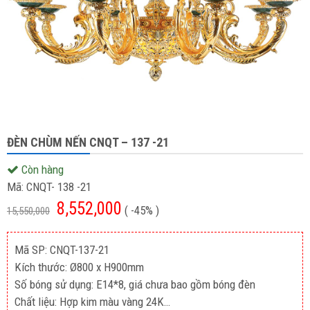
ĐÈN CHÙM NẾN CNQT – 137 -21
Còn hàng
Mã:
CNQT- 138 -21
8,552,000
( -45% )
15,550,000
Mã SP: CNQT-137-21
Kích thước: Ø800 x H900mm
Số bóng sử dụng: E14*8, giá chưa bao gồm bóng đèn
Chất liệu: Hợp kim màu vàng 24K…