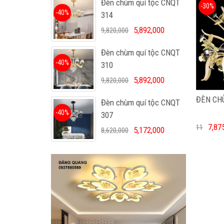
Đèn chùm quí tộc CNQT
-30%
-40%
314
5,892,000
9,820,000
Đèn chùm quí tộc CNQT
-40%
310
5,892,000
9,820,000
ĐÈN CH
Đèn chùm quí tộc CNQT
-40%
307
7,87
11
5,172,000
8,620,000