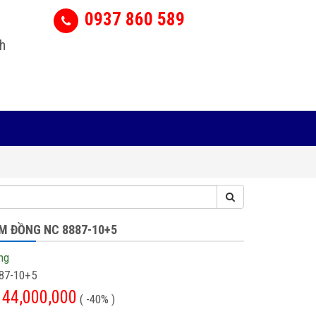
0937 860 589
h
M ĐỒNG NC 8887-10+5
ng
87-10+5
44,000,000
( -40% )