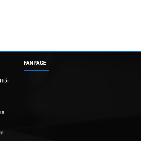
FANPAGE
Thới
om
om