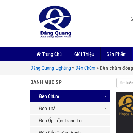
Trang Chủ
Giới Thiệu
Sản Phẩm
Đăng Quang Lighting
»
Đèn Chùm
»
Đèn chùm đồng
DANH MỤC SP
Đèn Chùm
Đèn Thả
Đèn Ốp Trần Trang Trí
Đèn Gắn Tường Vách