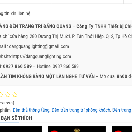
g tin xin liên hệ
ÀNG ĐÈN TRANG TRÍ ĐĂNG QUANG
–
Công Ty TNHH Thiết bị Ch
a chỉ cửa hàng: 280 Dương Thị Mười, P. Tân Thới Hiệp, Q12, Tp Hồ C
ail : dangquanglighting@gmail.com
bsite:https://dangquanglighting.com
l:
0937 860 589
– Hotline: 0937 860 589
LẦN TÌM KHÔNG BẰNG MỘT LẦN NGHE TƯ VẤN –
Mở cửa:
8h00 đ
eviews)
 phẩm:
Đèn thả thông tầng
,
Đèn trần trang trí phòng khách
,
Đèn trang
 BẠN SẼ THÍCH