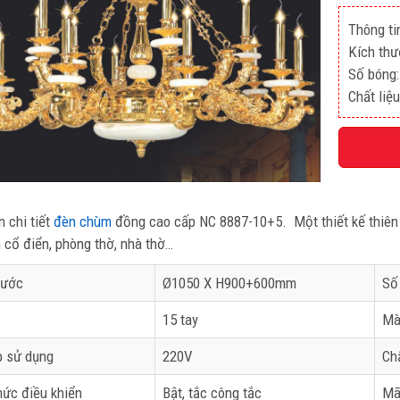
Thông ti
Kích th
Số bóng:
Chất liệ
n chi tiết
đèn chùm
đồng cao cấp NC 8887-10+5. Một thiết kế thiên 
n cổ điển, phòng thờ, nhà thờ…
hước
Ø1050 X H900+600mm
Số
15 tay
Mà
p sử dụng
220V
Chấ
hức điều khiển
Bật, tắc công tắc
Mã