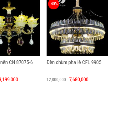
-40%
nến CN 87075-6
Đèn chùm pha lê CFL 9905
3,199,000
7,680,000
12,800,000