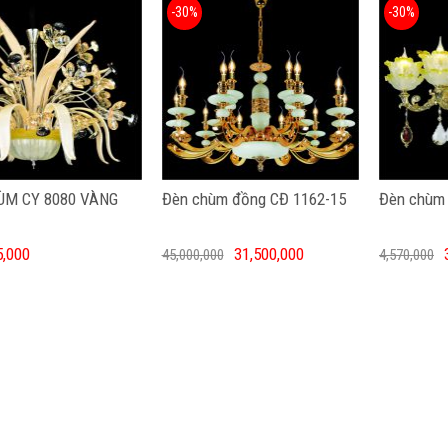
-30%
-30%
ÙM CY 8080 VÀNG
Đèn chùm đồng CĐ 1162-15
Đèn chùm 
5,000
31,500,000
45,000,000
4,570,000