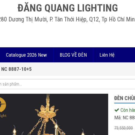
ĐĂNG QUANG LIGHTING
280 Dương Thị Mười, P. Tân Thới Hiệp, Q12, Tp Hồ Chí Min
Catalogue 2026 New
BLOG VỀ ĐÈN
Liên Hệ
 NC 8887-10+5
ĐÈN CHÙ
Còn hà
Mã:
NC 88
73,550,000