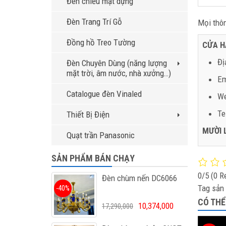
Đèn chiếu mặt dựng
Đèn Trang Trí Gỗ
Mọi thôn
Đồng hồ Treo Tường
CỬA H
Đị
Đèn Chuyên Dùng (năng lượng
mặt trời, âm nước, nhà xưởng…)
Em
Catalogue đèn Vinaled
We
Te
Thiết Bị Điện
MƯỜI 
Quạt trần Panasonic
SẢN PHẨM BÁN CHẠY
0/5
(0 R
Đèn chùm nến DC6066
Tag sản
-40%
CÓ THỂ
10,374,000
17,290,000