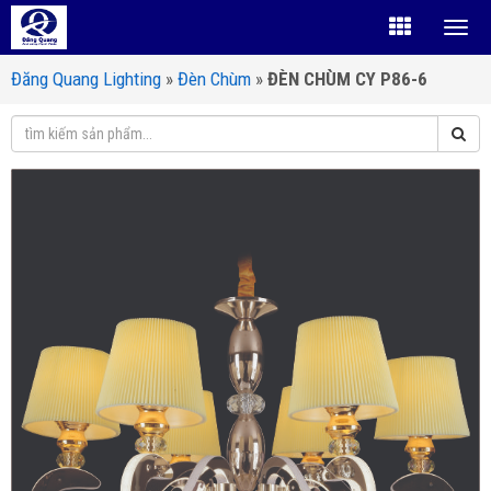
Đăng Quang Lighting
»
Đèn Chùm
»
ĐÈN CHÙM CY P86-6