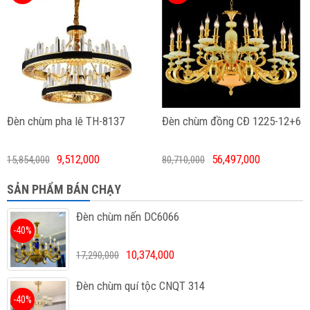
Đèn chùm pha lê TH-8137
Đèn chùm đồng CĐ 1225-12+6
9,512,000
56,497,000
15,854,000
80,710,000
SẢN PHẨM BÁN CHẠY
Đèn chùm nến DC6066
-40%
10,374,000
17,290,000
Đèn chùm quí tộc CNQT 314
-40%