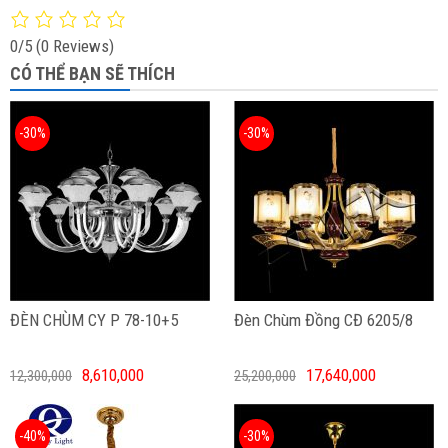
0/5
(0 Reviews)
CÓ THỂ BẠN SẼ THÍCH
-30%
-30%
ĐÈN CHÙM CY P 78-10+5
Đèn Chùm Đồng CĐ 6205/8
8,610,000
17,640,000
12,300,000
25,200,000
-40%
-30%