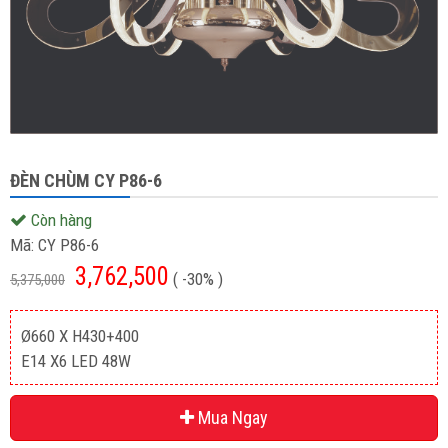
ĐÈN CHÙM CY P86-6
Còn hàng
Mã:
CY P86-6
3,762,500
( -30% )
5,375,000
Ø660 X H430+400
E14 X6 LED 48W
Mua Ngay