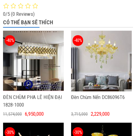
0/5
(0 Reviews)
CÓ THỂ BẠN SẼ THÍCH
-40%
-40%
ĐÈN CHÙM PHA LÊ HIỆN ĐẠI
Đèn Chùm Nến DC86096T6
1828-1000
6,950,000
2,229,000
11,574,000
3,715,000
-30%
-30%