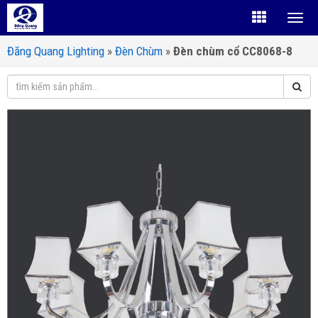
Đăng Quang Lighting
»
Đèn Chùm
»
Đèn chùm cổ CC8068-8