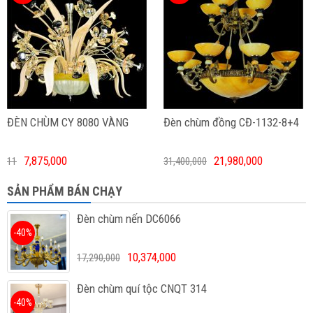
ĐÈN CHÙM CY 8080 VÀNG
Đèn chùm đồng CĐ-1132-8+4
7,875,000
21,980,000
11
31,400,000
SẢN PHẨM BÁN CHẠY
Đèn chùm nến DC6066
-40%
10,374,000
17,290,000
Đèn chùm quí tộc CNQT 314
-40%