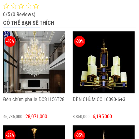
0/5
(0 Reviews)
CÓ THỂ BẠN SẼ THÍCH
-40%
-30%
Đèn chùm pha lê DC81156T28
ĐÈN CHÙM CC 16090-6+3
28,071,000
6,195,000
46,785,000
8,850,000
-32%
-35%