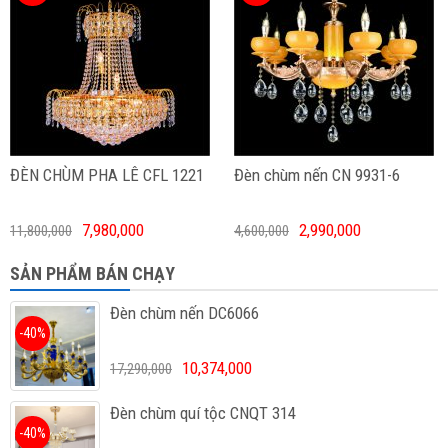
ĐÈN CHÙM PHA LÊ CFL 1221
Đèn chùm nến CN 9931-6
7,980,000
2,990,000
11,800,000
4,600,000
SẢN PHẨM BÁN CHẠY
Đèn chùm nến DC6066
-40%
10,374,000
17,290,000
Đèn chùm quí tộc CNQT 314
-40%