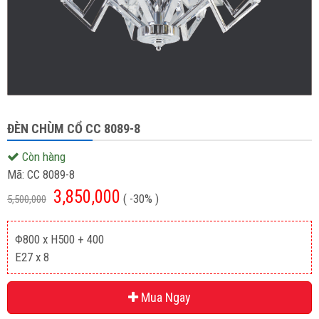
ĐÈN CHÙM CỔ CC 8089-8
Còn hàng
Mã:
CC 8089-8
3,850,000
( -30% )
5,500,000
Φ800 x H500 + 400
E27 x 8
Mua Ngay