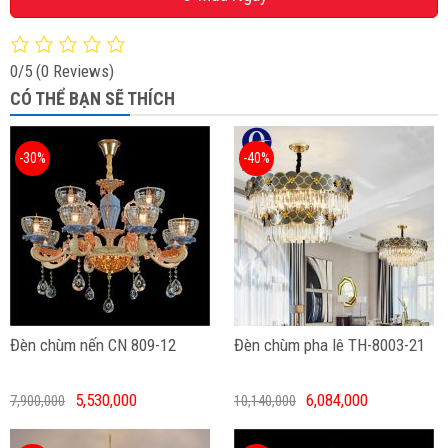
0/5
(0 Reviews)
CÓ THỂ BẠN SẼ THÍCH
-30%
-40%
Đèn chùm nến CN 809-12
Đèn chùm pha lê TH-8003-21
5,530,000
6,084,000
7,900,000
10,140,000