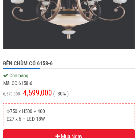
ĐÈN CHÙM CỔ 6158-6
Còn hàng
Mã:
CC 6158-6
4,599,000
( -30% )
6,570,000
Φ750 x H500 + 400
E27 x 6 – LED 18W
Mua Ngay