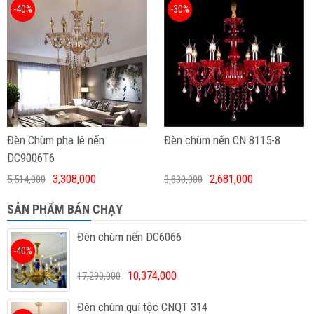
-40%
-30%
Đèn Chùm pha lê nến
Đèn chùm nến CN 8115-8
DC9006T6
3,308,000
2,681,000
5,514,000
3,830,000
SẢN PHẨM BÁN CHẠY
Đèn chùm nến DC6066
-40%
10,374,000
17,290,000
Đèn chùm quí tộc CNQT 314