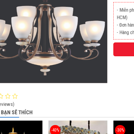
- Miễn p
HCM)
- Đơn hàn
- Hàng c
eviews)
 BẠN SẼ THÍCH
-40%
-30%