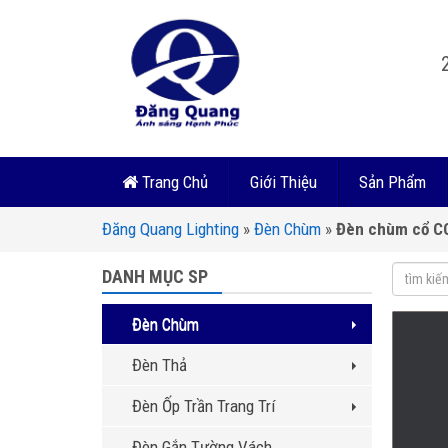
Trang Chủ
Giới Thiệu
Sản Phẩm
Đăng Quang Lighting
»
Đèn Chùm
»
Đèn chùm cổ C
DANH MỤC SP
Đèn Chùm
Đèn Thả
Đèn Ốp Trần Trang Trí
Đèn Gắn Tường Vách