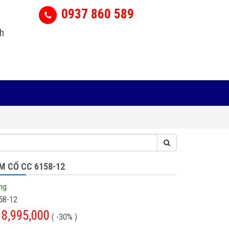
0937 860 589
h
M CỔ CC 6158-12
ng
58-12
8,995,000
( -30% )