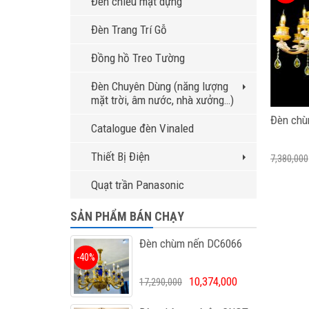
Đèn chiếu mặt dựng
Đèn Trang Trí Gỗ
Đồng hồ Treo Tường
Đèn Chuyên Dùng (năng lượng
mặt trời, âm nước, nhà xưởng…)
Đèn chù
Catalogue đèn Vinaled
Thiết Bị Điện
7,380,000
Quạt trần Panasonic
SẢN PHẨM BÁN CHẠY
Đèn chùm nến DC6066
-40%
10,374,000
17,290,000