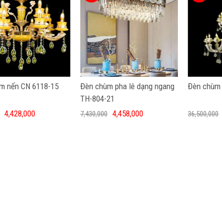
m nến CN 6118-15
Đèn chùm pha lê dạng ngang
Đèn chùm 
TH-804-21
4,428,000
4,458,000
7,430,000
36,500,000