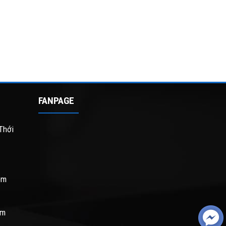
FANPAGE
Thới
om
om