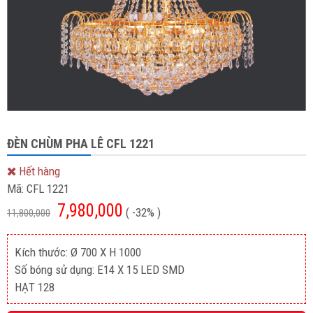
ĐÈN CHÙM PHA LÊ CFL 1221
Hết hàng
Mã:
CFL 1221
7,980,000
( -32% )
11,800,000
Kích thước: Ø 700 X H 1000
Số bóng sử dụng: E14 X 15 LED SMD
HẠT 128