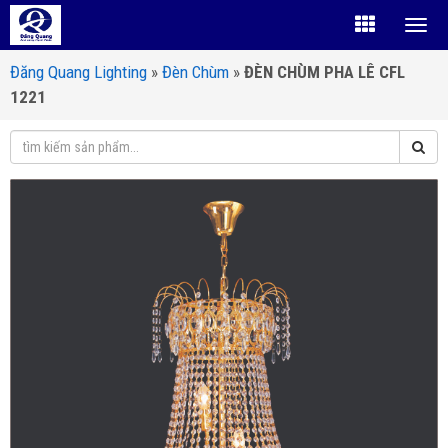
Đăng Quang Lighting
»
Đèn Chùm
»
ĐÈN CHÙM PHA LÊ CFL
1221