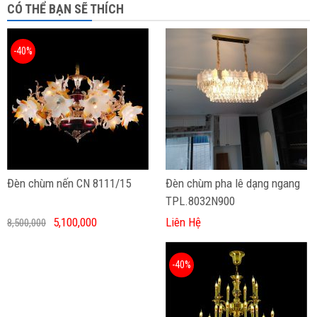
CÓ THỂ BẠN SẼ THÍCH
-40%
Đèn chùm nến CN 8111/15
Đèn chùm pha lê dạng ngang
TPL.8032N900
5,100,000
Liên Hệ
8,500,000
-40%