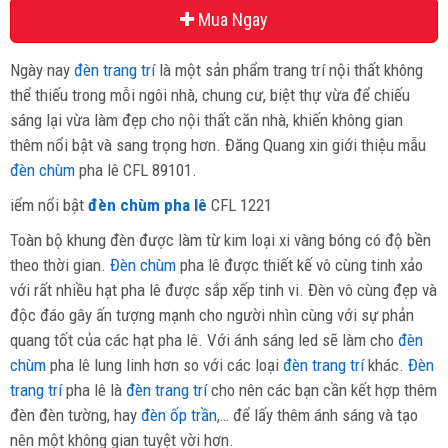
Mua Ngay
Ngày nay
đèn trang trí
là một sản phẩm trang trí nội thất không
thể thiếu trong mỗi ngôi nhà, chung cư, biệt thự vừa để chiếu
sáng lại vừa làm đẹp cho nội thất căn nhà, khiến không gian
thêm nổi bật và sang trọng hơn. Đăng Quang xin giới thiệu mẫu
đèn chùm
pha lê CFL 89101.
iểm nổi bật
đèn chùm pha lê
CFL 1221
Toàn bộ khung đèn được làm từ kim loại xi vàng bóng có độ bền
theo thời gian.
Đèn chùm
pha lê được thiết kế vô cùng tinh xảo
với rất nhiều hạt pha lê được sắp xếp tinh vi. Đèn vô cùng đẹp và
độc đáo gây ấn tượng mạnh cho người nhìn cùng với sự phản
quang tốt của các hạt pha lê. Với ánh sáng led sẽ làm cho
đèn
chùm
pha lê lung linh hơn so với các loại
đèn trang trí
khác.
Đèn
trang trí
pha lê là
đèn trang trí
cho nên các bạn cần kết hợp thêm
đèn đèn tường, hay
đèn ốp trần
,… để lấy thêm ánh sáng và tạo
nên một không gian tuyệt vời hơn.