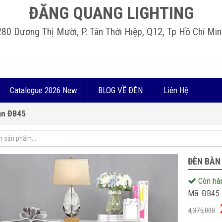
ĐĂNG QUANG LIGHTING
280 Dương Thị Mười, P. Tân Thới Hiệp, Q12, Tp Hồ Chí Min
Catalogue 2026 New
BLOG VỀ ĐÈN
Liên Hệ
àn ĐB45
ĐÈN BÀN
Còn hà
Mã:
ĐB45
4,375,000