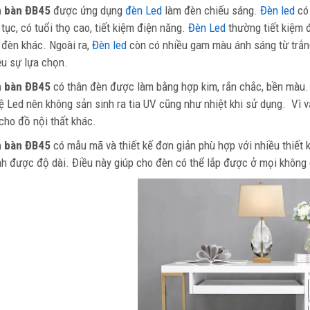
n bàn
ĐB45
được ứng dụng
đèn Led
làm đèn chiếu sáng.
Đèn led
có 
 tục, có tuổi thọ cao, tiết kiệm điện năng.
Đèn Led
thường tiết kiệm đ
i đèn khác. Ngoài ra,
Đèn led
còn có nhiều gam màu ánh sáng từ trắn
ều sự lựa chọn.
 bàn ĐB45
có thân đèn được làm bằng hợp kim, rắn chắc, bền màu.
ệ Led nên không sản sinh ra tia UV cũng như nhiệt khi sử dụng. Vì 
 cho đồ nội thất khác.
 bàn ĐB45
có mẫu mã và thiết kế đơn giản phù hợp với nhiều thiết 
nh được độ dài. Điều này giúp cho đèn có thể lắp được ở mọi không 