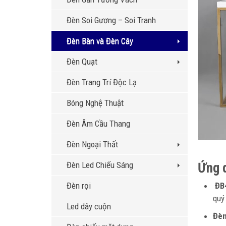
Đèn Soi Gương – Soi Tranh
Đèn Bàn và Đèn Cây
Đèn Quạt
Đèn Trang Trí Độc Lạ
Bóng Nghệ Thuật
Đèn Âm Cầu Thang
Đèn Ngoại Thất
Đèn Led Chiếu Sáng
Ứng 
Đèn rọi
ĐB
quý
Led dây cuộn
Đèn