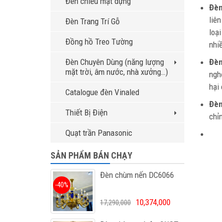
Đèn chiếu mặt dựng
Đè
liên
Đèn Trang Trí Gỗ
loạ
Đồng hồ Treo Tường
nhi
Đèn Chuyên Dùng (năng lượng
Đèn
mặt trời, âm nước, nhà xưởng…)
ngh
hại
Catalogue đèn Vinaled
Đèn
Thiết Bị Điện
chỉ
Quạt trần Panasonic
SẢN PHẨM BÁN CHẠY
Đèn chùm nến DC6066
-40%
10,374,000
17,290,000