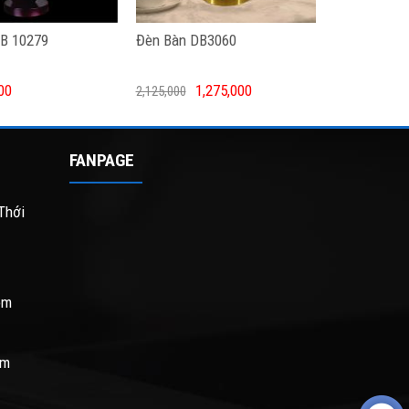
B 10279
Đèn Bàn DB3060
00
1,275,000
2,125,000
FANPAGE
Thới
om
om