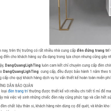
n nay, trên thị trường có rất nhiều nhà cung cấp
đèn đứng trang trí
v
g đến cho khách hàng sự đa dạng trong lựa chọn nhưng cũng gây nh
vậy,
DangQuangLighTing
luôn cam kết chỉ chuyên cung cấp đèn chí
o
DangQuangLighTing
cung cấp, đều được bảo hành 1 năm theo t
g cấp cho quý khách hàng dịch vụ tư vấn thiết kế hoàn toàn miễn phí
ỚNG DẪN BẢO QUẢN
 loại
đèn trang trí
thường được thiết kế với nhiều chi tiết tỉ mỉ để ma
vậy mà việc vệ sinh những chiếc đèn này cũng phức tạp và cần hết s
 đèn chất liệu thân si, khách hàng nên dùng cọ để quét, và khăn kho