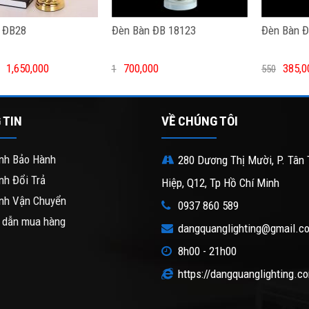
 ĐB28
Đèn Bàn ĐB 18123
Đèn Bàn Đ
1,650,000
700,000
385,0
1
550
 TIN
VỀ CHÚNG TÔI
nh Bảo Hành
280 Dương Thị Mười, P. Tân 
nh Đổi Trả
Hiệp, Q12, Tp Hồ Chí Minh
nh Vận Chuyển
0937 860 589
 dẫn mua hàng
dangquanglighting@gmail.c
8h00 - 21h00
https://dangquanglighting.c