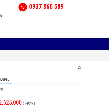
0937 860 589
h
 ĐB45
ng
2,625,000
( -40% )