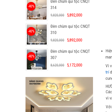
Đèn chùm quí tộc CNQT
-40%
314
5,892,000
9,820,000
Đèn chùm quí tộc CNQT
-40%
310
5,892,000
9,820,000
Hiệ
Đèn chùm quí tộc CNQT
-40%
man
307
5,172,000
8,620,000
Vì 
trí
d
cun
HƯ
Các
vì 
Với