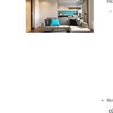
bay,
Mọi 
C