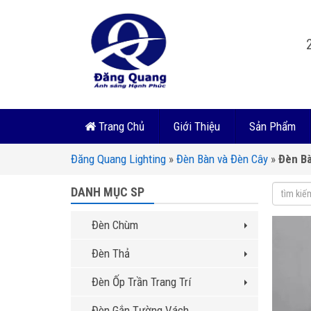
Trang Chủ
Giới Thiệu
Sản Phẩm
Đăng Quang Lighting
»
Đèn Bàn và Đèn Cây
»
Đèn B
DANH MỤC SP
Đèn Chùm
Đèn Thả
Đèn Ốp Trần Trang Trí
Đèn Gắn Tường Vách