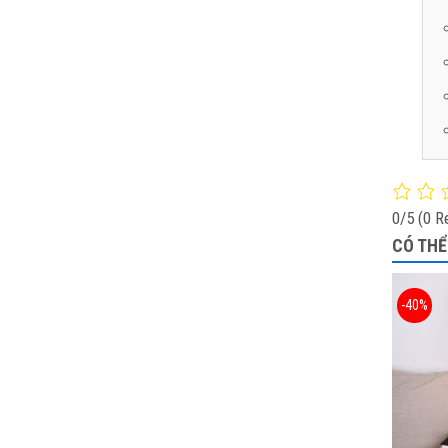
0/5
(0 R
CÓ THỂ
-40%