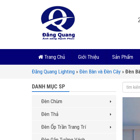
Trang Chủ
Giới Thiệu
Sản Phẩm
Đăng Quang Lighting
»
Đèn Bàn và Đèn Cây
»
Đèn B
DANH MỤC SP
Đèn Chùm
Đèn Thả
Đèn Ốp Trần Trang Trí
Đèn Gắn Tường Vách