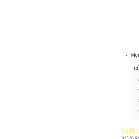
Mọi 
C
0/5
(0 R