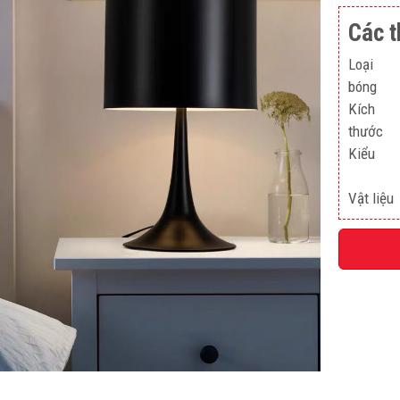
Các t
Loại
bóng
Kích
thước
Kiểu
Vật liệu