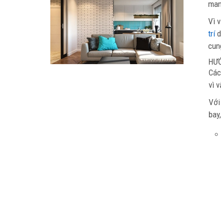
man
Vì 
trí
d
cun
HƯ
Các
vì 
Với
bay,