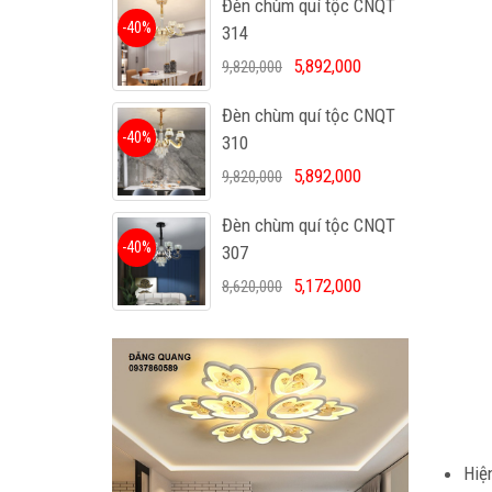
Đèn chùm quí tộc CNQT
-40%
314
5,892,000
9,820,000
Đèn chùm quí tộc CNQT
-40%
310
5,892,000
9,820,000
Đèn chùm quí tộc CNQT
-40%
307
5,172,000
8,620,000
Hiệ