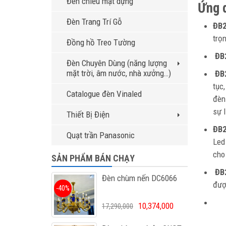
Đèn chiếu mặt dựng
Ứng 
Đèn Trang Trí Gỗ
ĐB
trọ
Đồng hồ Treo Tường
ĐB
Đèn Chuyên Dùng (năng lượng
mặt trời, âm nước, nhà xưởng…)
ĐB
tục,
Catalogue đèn Vinaled
đèn
sự 
Thiết Bị Điện
ĐB
Quạt trần Panasonic
Led
cho
SẢN PHẨM BÁN CHẠY
ĐB
Đèn chùm nến DC6066
đượ
-40%
10,374,000
17,290,000