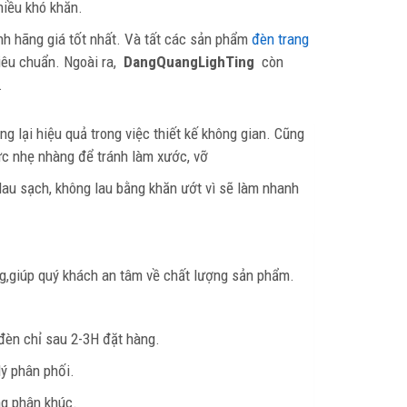
iều khó khăn.
nh hãng giá tốt nhất. Và tất các sản phẩm
đèn trang
iêu chuẩn. Ngoài ra,
DangQuangLighTing
còn
.
ng lại hiệu quả trong việc thiết kế không gian. Cũng
ức nhẹ nhàng để tránh làm xước, vỡ
 lau sạch, không lau bằng khăn ướt vì sẽ làm nhanh
ng,giúp quý khách an tâm về chất lượng sản phẩm.
đèn chỉ sau 2-3H đặt hàng.
lý phân phối.
ng phân khúc.