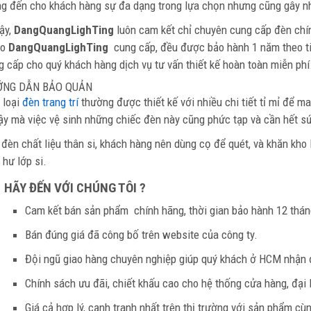
g đến cho khách hàng sự đa dạng trong lựa chọn nhưng cũng gây nh
vậy,
DangQuangLighTing
luôn cam kết chỉ chuyên cung cấp đèn chí
o
DangQuangLighTing
cung cấp, đều được bảo hành 1 năm theo t
g cấp cho quý khách hàng dịch vụ tư vấn thiết kế hoàn toàn miễn phí
ỚNG DẪN BẢO QUẢN
 loại
đèn trang trí
thường được thiết kế với nhiều chi tiết tỉ mỉ để ma
vậy mà việc vệ sinh những chiếc đèn này cũng phức tạp và cần hết s
 đèn chất liệu thân si, khách hàng nên dùng cọ để quét, và khăn kho
 hư lớp si.
HÃY ĐẾN VỚI CHÚNG TÔI ?
Cam kết bán sản phẩm
chính hãng, thời gian bảo hành 12 thá
Bán đúng giá đã công bố trên website của công ty.
Đội ngũ giao hàng chuyên nghiệp giúp quý khách ở HCM nhận 
Chính sách ưu đãi, chiết khấu cao cho hệ thống cửa hàng, đại 
Giá cả hợp lý, cạnh tranh nhất trên thị trường với sản phẩm cù