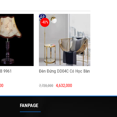
-40%
B 9961
Đèn Đứng DD04C Có Học Bàn
00
4,632,000
7,720,000
FANPAGE