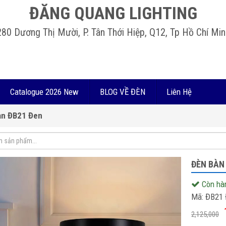
ĐĂNG QUANG LIGHTING
280 Dương Thị Mười, P. Tân Thới Hiệp, Q12, Tp Hồ Chí Min
Catalogue 2026 New
BLOG VỀ ĐÈN
Liên Hệ
àn ĐB21 Đen
ĐÈN BÀN
Còn hà
Mã:
ĐB21 
2,125,000