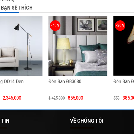
 BẠN SẼ THÍCH
-40%
-30%
g DD14 Đen
Đèn Bàn ĐB3080
Đèn Bàn Đ
2,346,000
855,000
385,0
1,425,000
550
 TIN
VỀ CHÚNG TÔI