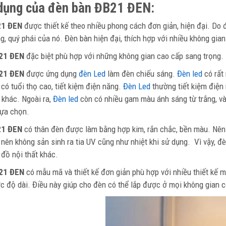
dụng của đèn bàn ĐB21 ĐEN:
21 ĐEN
được thiết kế theo nhiều phong cách đơn giản, hiện đại. Do 
ng, quý phái của nó. Đèn bàn hiện đại, thích hợp với nhiều không gia
21 ĐEN
đặc biệt phù hợp với những không gian cao cấp sang trọng.
21 ĐEN
được ứng dụng
đèn Led
làm đèn chiếu sáng.
Đèn led
có rất 
 có tuổi thọ cao, tiết kiệm điện năng.
Đèn Led
thường tiết kiệm điện 
 khác. Ngoài ra,
Đèn led
còn có nhiều gam màu ánh sáng từ trắng, v
lựa chọn.
21 ĐEN
có thân đèn được làm bằng hợp kim, rắn chắc, bền màu. Nên 
 nên không sản sinh ra tia UV cũng như nhiệt khi sử dụng. Vì vậy, đ
 đồ nội thất khác.
21 ĐEN
có mẫu mã và thiết kế đơn giản phù hợp với nhiều thiết kế m
c độ dài. Điều này giúp cho đèn có thể lắp được ở mọi không gian c