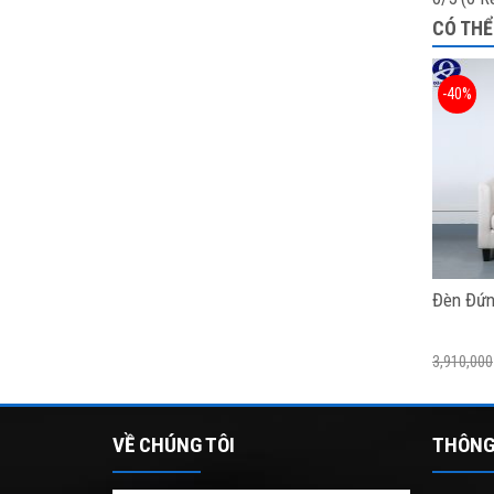
CÓ THỂ
-40%
Đèn Đứn
3,910,000
VỀ CHÚNG TÔI
THÔNG