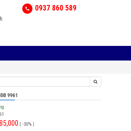
0937 860 589
h
 ĐB 9961
ng
61
85,000
( -30% )