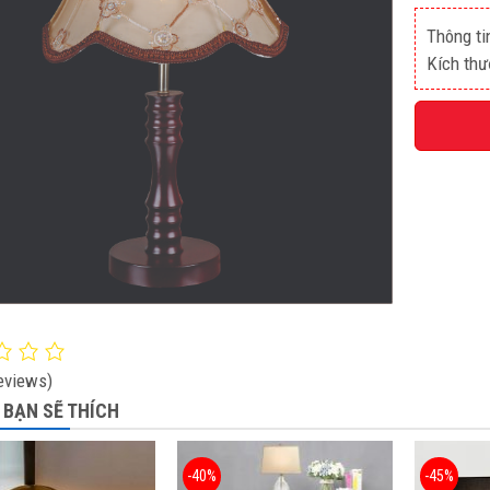
Thông ti
Kích thư
eviews)
 BẠN SẼ THÍCH
-40%
-45%