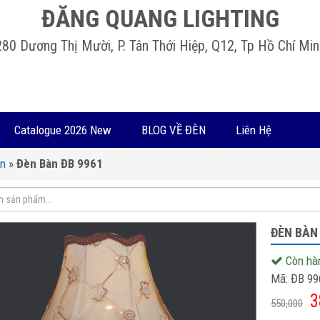
ĐĂNG QUANG LIGHTING
280 Dương Thị Mười, P. Tân Thới Hiệp, Q12, Tp Hồ Chí Min
Catalogue 2026 New
BLOG VỀ ĐÈN
Liên Hệ
àn
»
Đèn Bàn ĐB 9961
ĐÈN BÀN
Còn hà
Mã:
ĐB 99
3
550,000