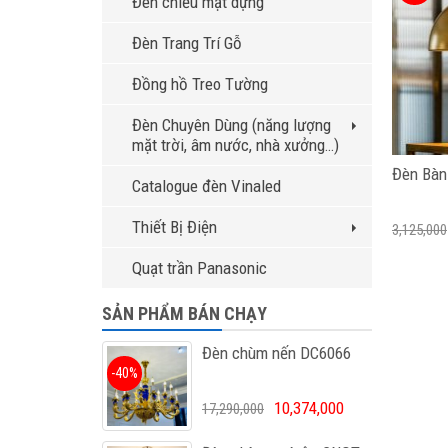
Đèn chiếu mặt dựng
Đèn Trang Trí Gỗ
Đồng hồ Treo Tường
Đèn Chuyên Dùng (năng lượng
mặt trời, âm nước, nhà xưởng…)
Đèn Bàn
Catalogue đèn Vinaled
Thiết Bị Điện
3,125,000
Quạt trần Panasonic
SẢN PHẨM BÁN CHẠY
Đèn chùm nến DC6066
-40%
10,374,000
17,290,000