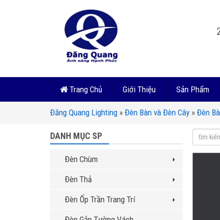
Trang Chủ
Giới Thiệu
Sản Phẩm
Đăng Quang Lighting
»
Đèn Bàn và Đèn Cây
»
Đèn B
DANH MỤC SP
Đèn Chùm
Đèn Thả
Đèn Ốp Trần Trang Trí
Đèn Gắn Tường Vách