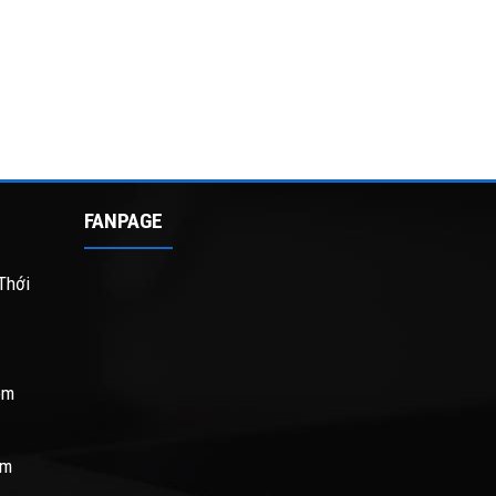
FANPAGE
Thới
om
om