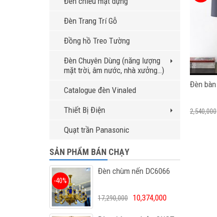
Đèn chiếu mặt dựng
Đèn Trang Trí Gỗ
Đồng hồ Treo Tường
Đèn Chuyên Dùng (năng lượng
mặt trời, âm nước, nhà xưởng…)
Đèn bàn
Catalogue đèn Vinaled
Thiết Bị Điện
2,540,000
Quạt trần Panasonic
SẢN PHẨM BÁN CHẠY
Đèn chùm nến DC6066
-40%
10,374,000
17,290,000