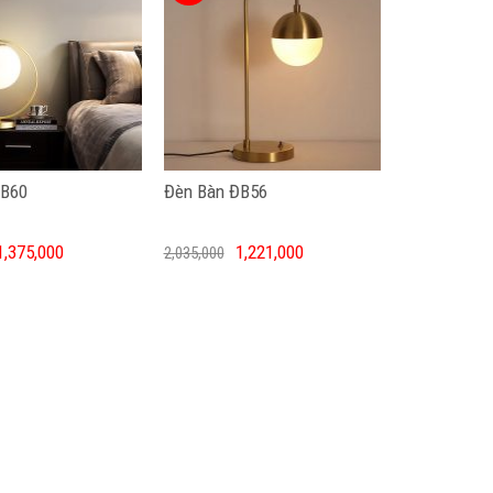
ĐB60
Đèn Bàn ĐB56
1,375,000
1,221,000
2,035,000