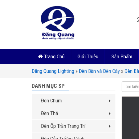
Trang Chủ
Giới Thiệu
Sản Phẩm
Đăng Quang Lighting
»
Đèn Bàn và Đèn Cây
»
Đèn B
DANH MỤC SP
Đèn Chùm
Đèn Thả
Đèn Ốp Trần Trang Trí
Đèn Gắn Tường Vách