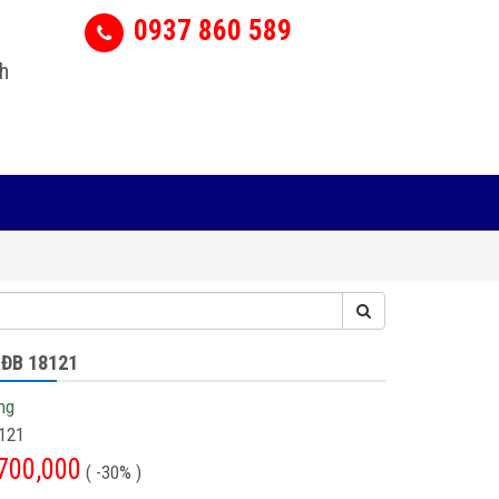
0937 860 589
h
 ĐB 18121
ng
121
700,000
( -30% )