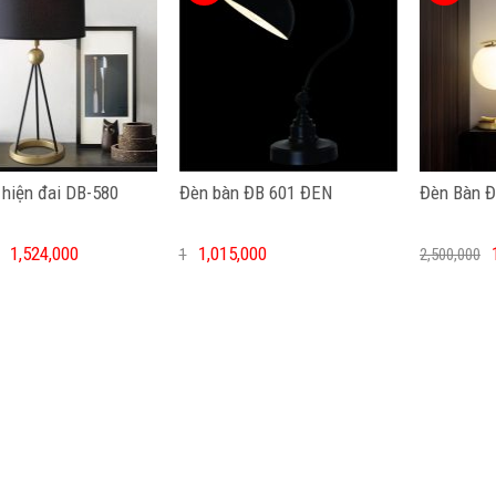
 hiện đai DB-580
Đèn bàn ĐB 601 ĐEN
Đèn Bàn 
1,524,000
1,015,000
1
2,500,000