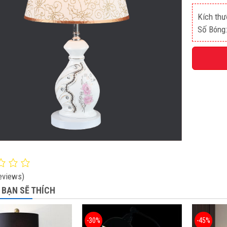
Kích thư
Số Bóng:
eviews)
 BẠN SẼ THÍCH
-30%
-45%