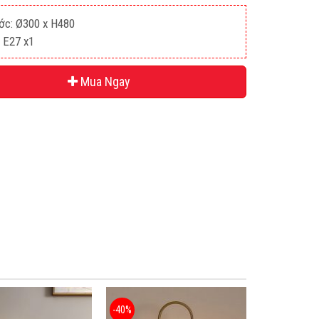
ớc: Ø300 x H480
 E27 x1
Mua Ngay
-40%