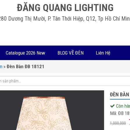
ĐĂNG QUANG LIGHTING
280 Dương Thị Mười, P. Tân Thới Hiệp, Q12, Tp Hồ Chí Min
Catalogue 2026 New
BLOG VỀ ĐÈN
Liên Hệ
àn
»
Đèn Bàn ĐB 18121
ĐÈN BÀN
Còn hà
Mã:
ĐB 18
1,000,000