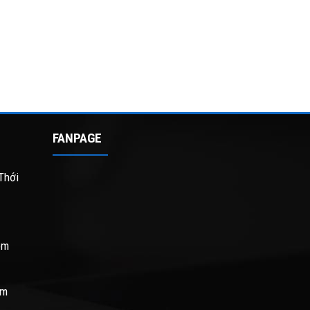
FANPAGE
Thới
om
om