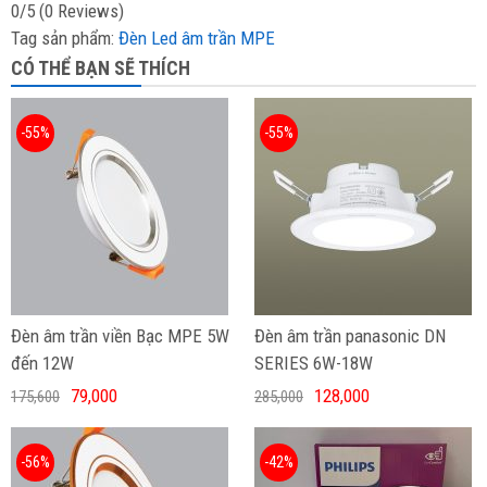
0/5
(0 Reviews)
Tag sản phẩm:
Đèn Led âm trần MPE
CÓ THỂ BẠN SẼ THÍCH
-55%
-55%
Đèn âm trần viền Bạc MPE 5W
Đèn âm trần panasonic DN
đến 12W
SERIES 6W-18W
79,000
128,000
175,600
285,000
-56%
-42%