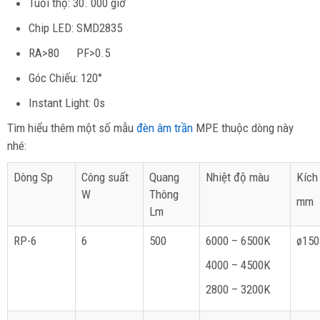
Tuổi thọ: 30. 000 giờ
Chip LED: SMD2835
RA>80 PF>0.5
Góc Chiếu: 120°
Instant Light: 0s
Tìm hiểu thêm một số mẫu
đèn âm trần
MPE thuộc dòng này
nhé:
Dòng Sp
Công suất
Quang
Nhiệt độ màu
Kích
W
Thông
mm
Lm
RP-6
6
500
6000 – 6500K
ø15
4000 – 4500K
2800 – 3200K