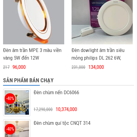
Đèn âm trần MPE 3 màu viền
Đèn dowlight âm trần siêu
vàng 5W đến 12W
mỏng philips DL 262 6W,
9W,12W
96,000
134,000
217
231,000
SẢN PHẨM BÁN CHẠY
Đèn chùm nến DC6066
-40%
10,374,000
17,290,000
Đèn chùm quí tộc CNQT 314
-40%