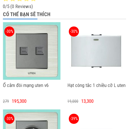
0/5
(0 Reviews)
CÓ THỂ BẠN SẼ THÍCH
-30%
-30%
Ổ cắm đôi mạng uten v6
Hạt công tắc 1 chiều cỡ L uten
195,300
13,300
279
19,000
-30%
-39%