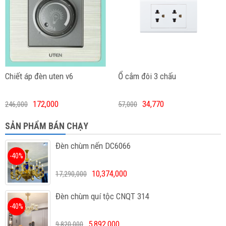
Chiết áp đèn uten v6
Ổ cắm đôi 3 chấu
172,000
34,770
246,000
57,000
SẢN PHẨM BÁN CHẠY
Đèn chùm nến DC6066
-40%
10,374,000
17,290,000
Đèn chùm quí tộc CNQT 314
-40%
5,892,000
9,820,000